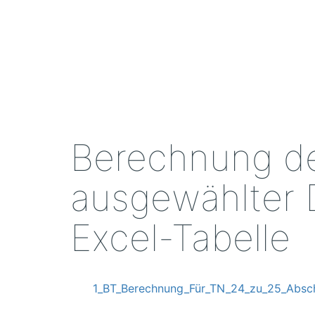
Zum
Inhalt
springen
Berechnung de
ausgewählter 
Excel-Tabelle
1_BT_Berechnung_Für_TN_24_zu_25_Absch