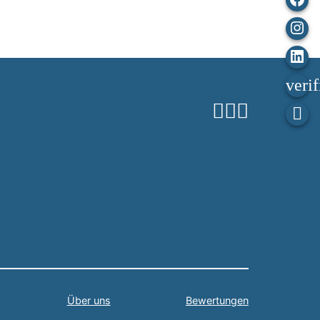
Ins
Lin
In
Über uns
Bewertungen