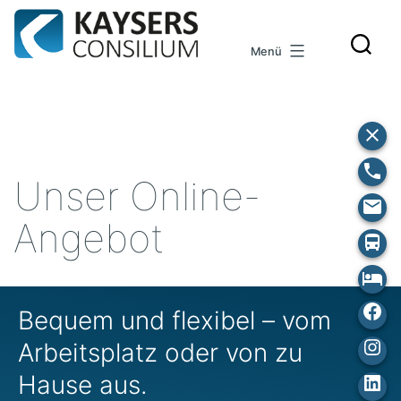
Zum
Inhalt
Menü
springen
Unser Online-
Angebot
Fa
Bequem und flexibel – vom
Ins
Arbeitsplatz oder von zu
Hause aus.
Lin
In