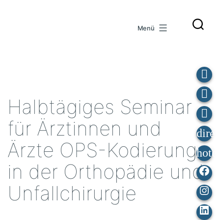
Zum
Inhalt
Menü
springen
Halbtägiges Seminar
für Ärztinnen und
Ärzte OPS-Kodierung
in der Orthopädie und
Fa
Unfallchirurgie
Ins
Lin
In