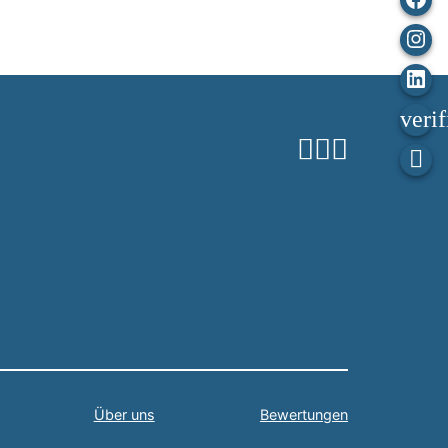
Ins
Lin
In
Über uns
Bewertungen