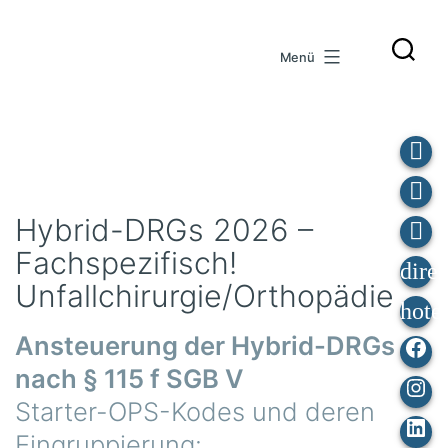
Zum
Inhalt
Menü
springen
Hybrid-DRGs 2026 –
Fachspezifisch!
Unfallchirurgie/Orthopädie
Ansteuerung der Hybrid-DRGs
Fa
nach § 115 f SGB V
Ins
Starter-OPS-Kodes und deren
Lin
Eingruppierung:
In