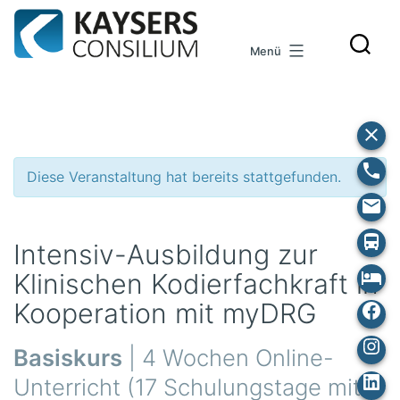
Zum
Inhalt
Menü
springen
Diese Veranstaltung hat bereits stattgefunden.
Intensiv-Ausbildung zur
Klinischen Kodierfachkraft in
Kooperation mit myDRG
Fa
Ins
Basiskurs
| 4 Wochen Online-
Lin
Unterricht (17 Schulungstage mit
In