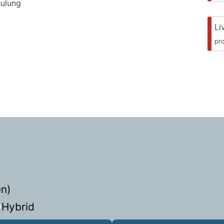
hulung
Li
pr
en)
Hybrid