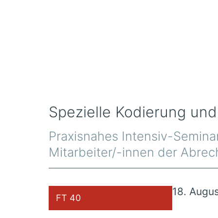
Zum
Inhalt
springen
Spezielle Kodierung und
Praxisnahes Intensiv-Semina
Mitarbeiter/-innen der Abre
18. Augu
FT 40