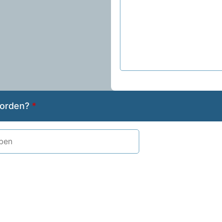
worden?
*