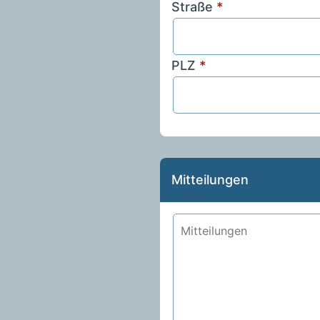
Straße
*
PLZ
*
Mitteilungen