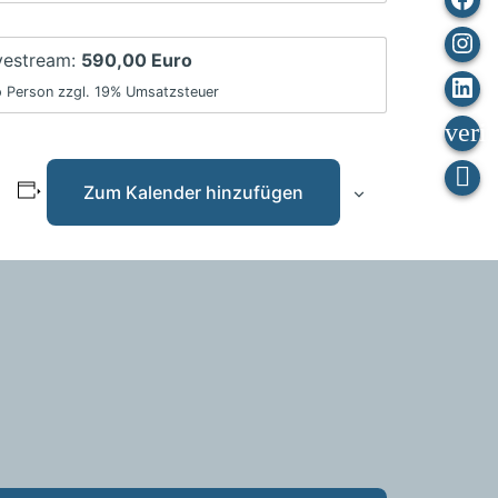
Ins
vestream:
590,00 Euro
Lin
o Person zzgl. 19% Umsatzsteuer
In
Zum Kalender hinzufügen