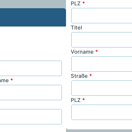
PLZ
*
Titel
Vorname
*
Straße
*
ame
*
PLZ
*