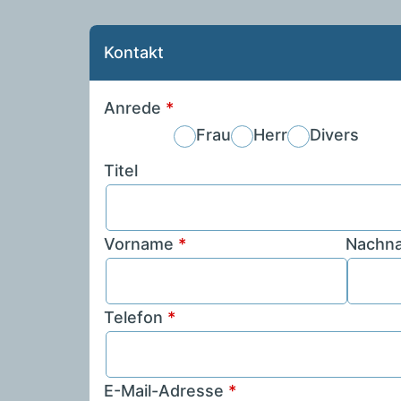
Kontakt
Anrede
*
Frau
Herr
Divers
Titel
Vorname
*
Nachn
Telefon
*
E-Mail-Adresse
*