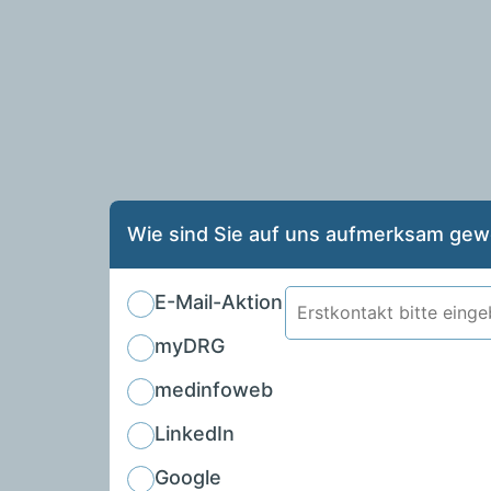
Wie sind Sie auf uns aufmerksam ge
E-Mail-Aktion
myDRG
medinfoweb
LinkedIn
Google