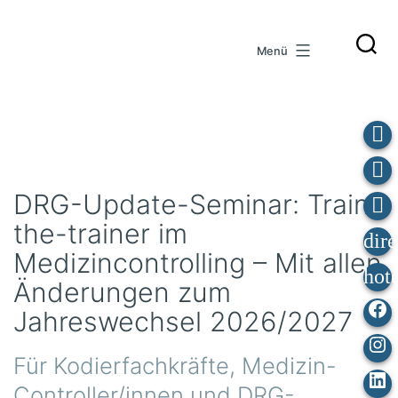
Zum
Inhalt
Menü
springen
DRG-Update-Seminar: Train-
the-trainer im
Medizincontrolling – Mit allen
Änderungen zum
F
Jahreswechsel 2026/2027
I
Für Kodierfachkräfte, Medizin-
L
Controller/innen und DRG-
In