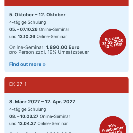
5. Oktober
12. Oktober
4-tägige Schulung
05. – 07.10.26
Online-Seminar
und
12.10.26
Online-Seminar
Bis zu
m
31.08.2026
10 % FBR!
Online-Seminar:
1.890,00 Euro
pro Person zzgl. 19% Umsatzsteuer
Find out more »
EK 27-1
8. März 2027
12. Apr. 2027
4-tägige Schulung
08. – 10.03.27
Online-Seminar
und
12.04.27
Online-Seminar
10%
Frühbucher
Rabatt bis