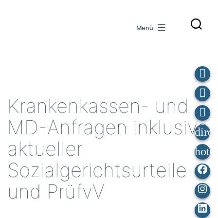
Zum
Inhalt
Menü
springen
Krankenkassen- und
MD-Anfragen inklusive
aktueller
Sozialgerichtsurteile
Fa
und PrüfvV
Ins
Lin
In